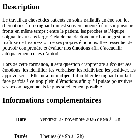
chez
Description
le
soignant
Le travail au chevet des patients en soins palliatifs amène son lot
en
d’émotions à un soignant qui est souvent amené à être sur plusieurs
soins
fronts en même temps ; entre le patient, les proches et l’équipe
palliatifs
soignante au sens large. Cela demande donc une bonne gestion ou
maîtrise de l’expression de ses propres émotions. Il est essentiel de
pouvoir comprendre et évaluer nos émotions afin d’accueillir
adéquatement celles d’autrui.
Lors de cette formation, il sera question d’apprendre à écouter ses
émotions, les identifier, les verbaliser, les relativiser, les positiver, les
apprivoiser… Elle aura pour objectif d’outiller le soignant qui fait
face parfois à ce trop-plein d’émotions afin qu’il puisse poursuivre
ses accompagnements le plus sereinement possible.
Informations complémentaires
Date
Vendredi 27 novembre 2026 de 9h à 12h
Durée
3 heures (de 9h à 12h)