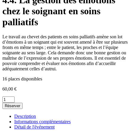
4.4. La gestion des émotions
chez le soignant en soins
palliatifs
Le travail au chevet des patients en soins palliatifs amène son lot
d’émotions à un soignant qui est souvent amené à être sur plusieurs
fronts en même temps ; entre le patient, les proches et l’équipe
soignante au sens large. Cela demande donc une bonne gestion ou
maîtrise de l’expression de ses propres émotions. Il est essentiel de
pouvoir comprendre et évaluer nos émotions afin d’accueillir
adéquatement celles d’autrui.
16 places disponibles
60,00
€
quantité
de
Réserver
4.4.
La
Description
gestion
Informations complémentaires
des
Détail de l'événement
émotions